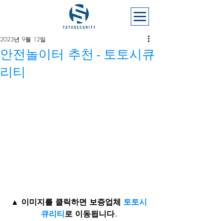
2023년 9월 12일
안전놀이터 추천 - 토토시큐
리티
▲ 이미지를 클릭하면 보증업체 
토토시
큐리티
로 이동됩니다.