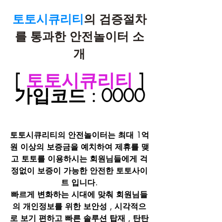
토토시큐리티
의 검증절차
를 통과한 안전놀이터 소
개
[ 
토토시큐리티
 ]
가입코드 : 0000
토토시큐리티의 안전놀이터는 최대 1억
원 이상의 보증금을 예치하여 제휴를 맺
고 토토를 이용하시는 회원님들에게 걱
정없이 보증이 가능한 안전한 토토사이
트 입니다.
빠르게 변화하는 시대에 맞춰 회원님들
의 개인정보를 위한 보안성 , 시각적으
로 보기 편하고 빠른 솔루션 탑재 , 탄탄