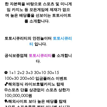
한 자본력을 바탕으로 스포츠 및 미니게
임 카지노 등 모든게임에 제재가 없으
며 높은 배당률을 선보이는 토토사이트
를 소개합니다.  
토토시큐리티의 안전놀이터 
토토시큐리
티
 입니다.
공식보증업체 
토토시큐리티
를 소개합니
다.
⚽️ 1+1 2+2 3+3 30+10 50+15 
100+30 200+60 입금플러스 이벤트
🏀해외정식 라이브호텔카지노 탑재
⚾️스포츠 단폴 상관없이 스포츠 상한가 
100,000,000원
🏓해외사이트 보다 높은 배당률 탑재